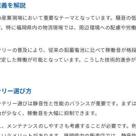
福岡県で選ばれる静音フォークリフトバッテリーの
意義を解説
現場の声で見る静音バッテリー導入成功例
の産業現場において重要なテーマとなっています。騒音の
静音フォークリフトバッテリーの最新技術を紹介
す。特に福岡県内の物流現場では、周辺環境への配慮や労
導入前に知るべきバッテリー選定基準
作業効率が高まる静音バッテリー選びのコツ
テリーの普及により、従来の鉛蓄電池に比べて稼働音が格
効率重視で選ぶ静音フォークリフトバッテリー
安定した稼働が可能となっています。こうした技術的進歩
作業効率UPに貢献する静音バッテリー活用法
静音バッテリー選定時のチェックポイント
バッテリー静音化で作業負担を軽減する方法
テリー選び方
現場作業の質を高める静音バッテリーの利点
ッテリー選びは静音性と性能のバランスが重要です。まず
騒音対策を叶える最新フォークリフトバッテリー
動が少なく、稼働音を大幅に抑制できます。
最新技術で進化する静音フォークリフトバッテリー
え、メンテナンスのしやすさも考慮することが必要です。
騒音削減に優れたバッテリーの選択肢とは
というメリットがあります。福岡県内の販売店では、静音