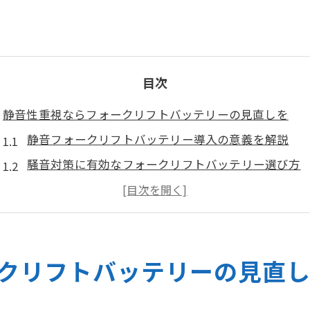
目次
静音性重視ならフォークリフトバッテリーの見直しを
静音フォークリフトバッテリー導入の意義を解説
騒音対策に有効なフォークリフトバッテリー選び方
作業環境改善へ静音フォークリフトバッテリーの必
福岡県で注目される静音バッテリーの効果とは
静音性向上のためのバッテリーメンテナンスポイン
クリフトバッテリーの見直
福岡県で注目の静音フォークリフトバッテリー導入術
フォークリフトバッテリー導入手順と静音化のコツ