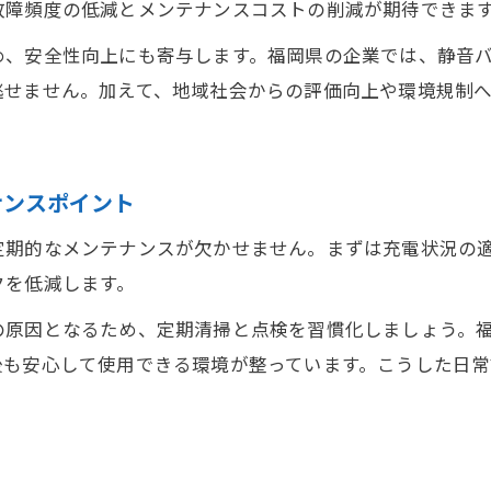
故障頻度の低減とメンテナンスコストの削減が期待できま
バッテリー導入で得られる経済的メリット解説
維持費を抑える静音フォークリフトバッテリーの選
、安全性向上にも寄与します。福岡県の企業では、静音バ
静音バッテリーでコスト管理を強化する方法
逃せません。加えて、地域社会からの評価向上や環境規制
ナンスポイント
定期的なメンテナンスが欠かせません。まずは充電状況の
クを低減します。
の原因となるため、定期清掃と点検を習慣化しましょう。
後も安心して使用できる環境が整っています。こうした日