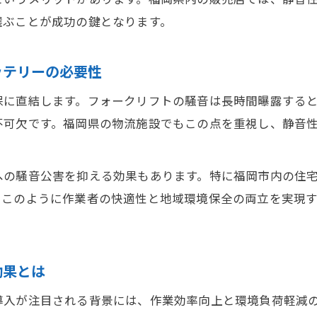
実体験からわかる静音フォークリフトバッテリーの
選ぶことが成功の鍵となります。
最新フォークリフトバッテリーの静音仕様を解説
騒音対策に役立つ静音バッテリーの選び方
ッテリーの必要性
リチウムイオン化で実現する静かな現場環境
保に直結します。フォークリフトの騒音は長時間曝露する
リチウムイオン化で静音フォークリフトバッテリー
不可欠です。福岡県の物流施設でもこの点を重視し、静音
現場静音化を叶えるリチウムイオンバッテリーの特
静かな作業環境を作るバッテリー選びのポイント
への騒音公害を抑える効果もあります。特に福岡市内の住
リチウムイオンバッテリー導入の静音面メリット
。このように作業者の快適性と地域環境保全の両立を実現
フォークリフトバッテリーの新常識リチウムイオン
コスト削減を目指す福岡の静音バッテリー活用法
効果とは
静音フォークリフトバッテリーでコストダウン実現
ランニングコスト削減に最適な静音バッテリー活用
導入が注目される背景には、作業効率向上と環境負荷軽減