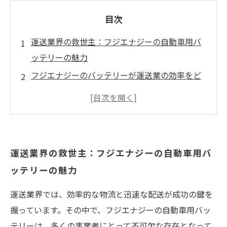
目次
運送業界の救世主：フジエナジーの自動車用バ
ッテリーの魅力
フジエナジーのバッテリーが運送業の効率をど
う変えるのか
迅速な配送に欠かせない！フジエナジーが提供
する高性能バッテリー
導入事例から見るフジエナジー自動車用バッテ
運送業界の救世主：フジエナジーの自動車用バ
リーの影響
ッテリーの魅力
運送業界の信頼を得たフジエナジーのバッテリ
ーとは？
運送業界では、効率的な物流と迅速な配送が成功の鍵を
フジエナジーを選ぶ理由：運送業の現場からの
握っています。その中で、フジエナジーの自動車用バッ
声
テリーは、多くの事業者にとって不可欠な存在となって